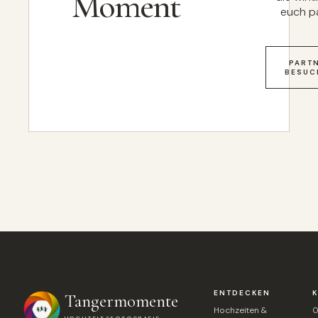
Moment
euch p
PART
BESUC
ENTDECKEN
Tangermomente
Hochzeiten &
0
HOCHZEITSFOTOGRAFIE ·