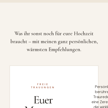
Was ihr sonst noch für eure Hochzeit
braucht – mit meinen ganz persönlichen,
wärmsten Empfehlungen.
FREIE
Persönl
TRAUUNGEN
berühr
Euer
Traured
eine Zer
die wirkl