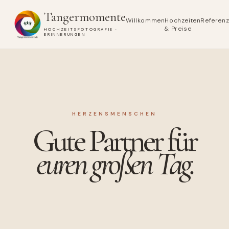
Tangermomente
Willkommen
Hochzeiten
Referen
& Preise
HOCHZEITSFOTOGRAFIE ·
ERINNERUNGEN
HERZENSMENSCHEN
Gute Partner für
euren großen Tag.